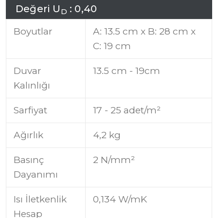
D
e
ğ
e
r
i
U
:
0
,
4
0
D
Boyutlar
A: 13.5 cm x B: 28 cm x
C: 19 cm
Duvar
13.5 cm - 19cm
Kalınlığı
Sarfiyat
17 - 25 adet/m²
Ağırlık
4,2 kg
Basınç
2 N/mm²
Dayanımı
Isı İletkenlik
0,134 W/mK
Hesap