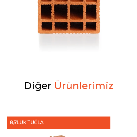
D
i
ğ
e
r
Ü
r
ü
n
l
e
r
i
m
i
z
8,5’LUK TUĞLA