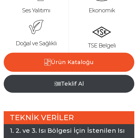
Ses Yalıtımı
Ekonomik
Doğal ve Sağlıklı
TSE Belgeli
Ürün Kataloğu
Teklif Al
T
E
K
N
İ
K
V
E
R
İ
L
E
R
1
.
2
.
v
e
3
.
I
s
ı
B
ö
l
g
e
s
i
İ
ç
i
n
İ
s
t
e
n
i
l
e
n
I
s
ı