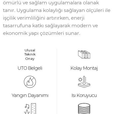
ömürlü ve sağlam uygulamalara olanak
tanır. Uygulama kolaylığı sağlayan ölçüleri ile
işçilik verimliliğini artırırken, enerji
tasarrufuna katkı sağlayarak modern ve
ekonomik yapı çözümleri sunar.
U
l
u
s
al
T
e
k
n
i
k
O
n
a
y
UTO Belgeli
Kolay Montaj
Yangın Dayanımı
Isı Koruyucu