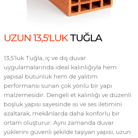
U
Z
U
N
1
3
,
5
'
L
U
K
T
U
Ğ
L
A
13,5’luk Tuğla, iç ve dış duvar
uygulamalarında ideal kalınlığıyla hem
yapısal bütünlük hem de yalıtım
performansı sunan çok yönlü bir yapı
malzemesidir. Dengeli et kalınlığı ve düzenli
boşluk yapısı sayesinde ısı ve ses iletimini
azaltarak, mekânlarda daha konforlu bir
ortam oluşturur. Aynı zamanda duvar
yüklerini güvenli şekilde taşıyan yapısı, uzun