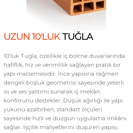
U
Z
U
N
1
0
'
L
U
K
T
U
Ğ
L
A
10’luk Tuğla, özellikle iç bölme duvarlarında
hafiflik, hız ve verimlilik sağlayan pratik bir
yapı malzemesidir. İnce yapısına rağmen
dengeli boşluk geometrisi sayesinde yeterli
ısı ve ses yalıtımı sunarak iç mekân
konforunu destekler. Düşük ağırlığı ile yapı
yükünü azaltırken, standart ölçüleri
sayesinde hızlı ve düzgün uygulama imkânı
sağlar. İşçilik maliyetlerini düşüren yapısı,