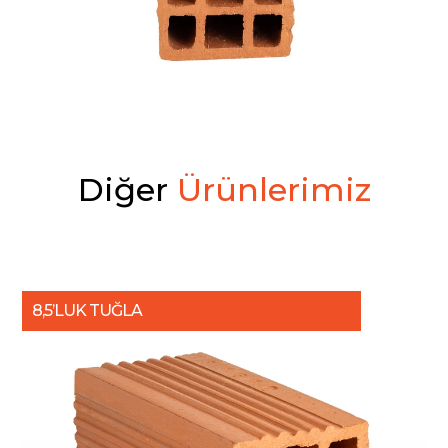
D
i
ğ
e
r
Ü
r
ü
n
l
e
r
i
m
i
z
8,5’LUK TUĞLA