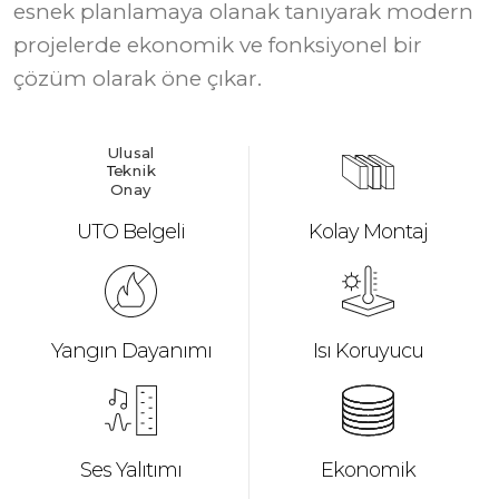
esnek planlamaya olanak tanıyarak modern
projelerde ekonomik ve fonksiyonel bir
çözüm olarak öne çıkar.
U
l
u
s
al
T
e
k
n
i
k
O
n
a
y
UTO Belgeli
Kolay Montaj
Yangın Dayanımı
Isı Koruyucu
Ses Yalıtımı
Ekonomik