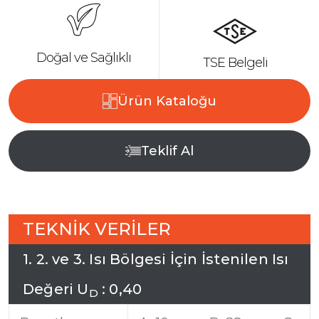
Doğal ve Sağlıklı
TSE Belgeli
Ürün Kataloğu
Teklif Al
T
E
K
N
İ
K
V
E
R
İ
L
E
R
1
.
2
.
v
e
3
.
I
s
ı
B
ö
l
g
e
s
i
İ
ç
i
n
İ
s
t
e
n
i
l
e
n
I
s
ı
D
e
ğ
e
r
i
U
:
0
,
4
0
D