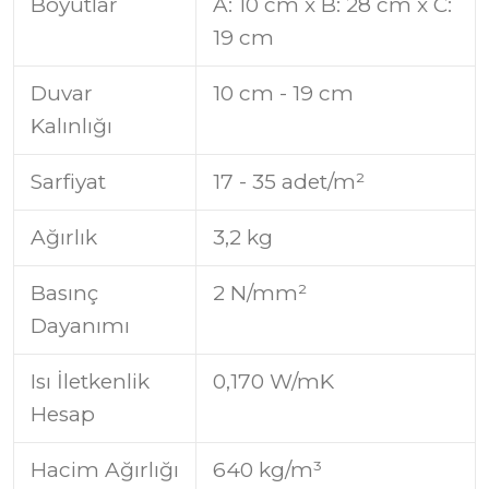
Boyutlar
A: 10 cm x B: 28 cm x C:
19 cm
Duvar
10 cm - 19 cm
Kalınlığı
Sarfiyat
17 - 35 adet/m²
Ağırlık
3,2 kg
Basınç
2 N/mm²
Dayanımı
Isı İletkenlik
0,170 W/mK
Hesap
Hacim Ağırlığı
640 kg/m³