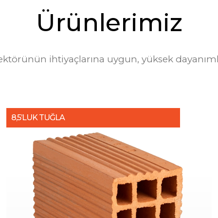
Ü
r
ü
n
l
e
r
i
m
i
z
ektörünün ihtiyaçlarına uygun, yüksek dayanımlı 
8,5’LUK TUĞLA