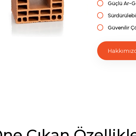
Güçlü Ar-Ge 
Sürdürülebil
Güvenilir 
Hakkımız
Ö
n
e
Ç
ı
k
a
n
Ö
z
e
l
l
i
k
l