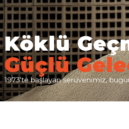
Köklü Geç
Güçlü Gel
1973’te başlayan serüvenimiz, bugün 