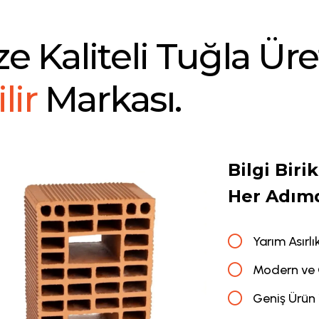
Z
E
K
A
L
I
T
E
L
I
T
U
Ğ
L
A
Ü
R
E
I
L
I
R
M
A
R
K
A
S
I
.
Bilgi Biri
Her Adım
Yarım Asırl
Modern ve 
Geniş Ürün 