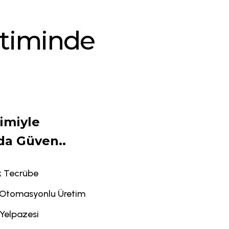
T
I
M
I
N
D
E
kimiyle
da Güven..
ık Tecrübe
Otomasyonlu Üretim
Yelpazesi