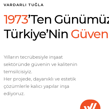
VARDARLI TUĞLA
1
9
7
3
’
T
E
N
G
Ü
N
Ü
M
Ü
T
Ü
R
K
I
Y
E
’
N
I
N
G
Ü
V
E
N
Yılların tecrübesiyle inşaat
sektöründe güvenin ve kalitenin
temsilcisiyiz.
Her projede, dayanıklı ve estetik
çözümlerle kalıcı yapılar inşa
ediyoruz.