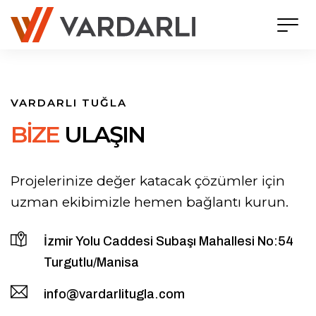
VARDARLI TUĞLA
B
İ
Z
E
U
L
A
Ş
I
N
Projelerinize değer katacak çözümler için
uzman ekibimizle hemen bağlantı kurun.
İzmir Yolu Caddesi Subaşı Mahallesi No:54
Turgutlu/Manisa
info@vardarlitugla.com