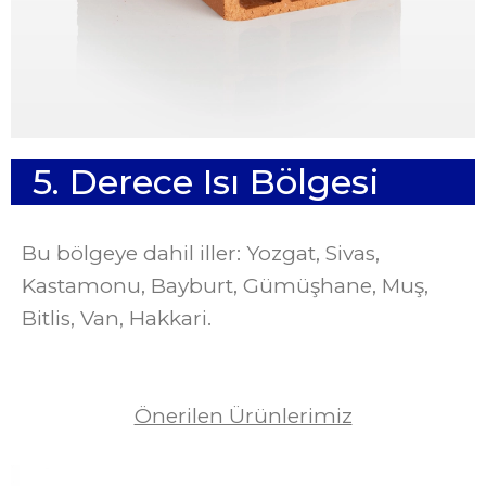
5
.
D
e
r
e
c
e
I
s
ı
B
ö
l
g
e
s
i
Bu bölgeye dahil iller: Yozgat, Sivas,
Kastamonu, Bayburt, Gümüşhane, Muş,
Bitlis, Van, Hakkari.
Önerilen Ürünlerimiz