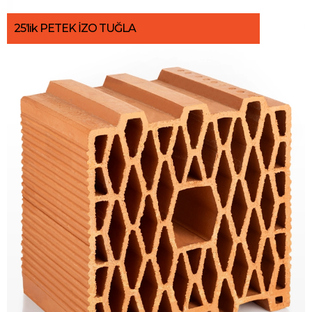
25’lik PETEK İZO TUĞLA