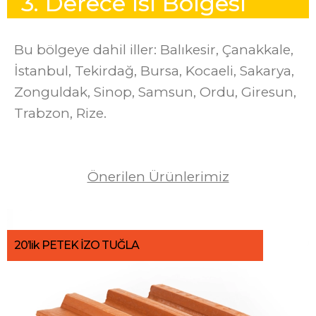
3
.
D
e
r
e
c
e
I
s
ı
B
ö
l
g
e
s
i
Bu bölgeye dahil iller: Balıkesir, Çanakkale,
İstanbul, Tekirdağ, Bursa, Kocaeli, Sakarya,
Zonguldak, Sinop, Samsun, Ordu, Giresun,
Trabzon, Rize.
Önerilen Ürünlerimiz
20’lik PETEK İZO TUĞLA