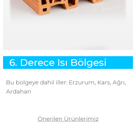
6
.
D
e
r
e
c
e
I
s
ı
B
ö
l
g
e
s
i
Bu bölgeye dahil iller: Erzurum, Kars, Ağrı,
Ardahan
Önerilen Ürünlerimiz