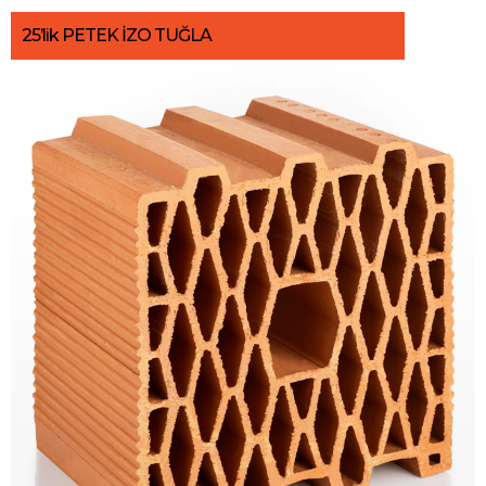
25’lik PETEK İZO TUĞLA