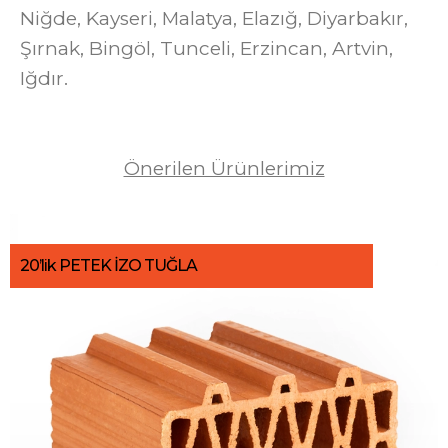
Niğde, Kayseri, Malatya, Elazığ, Diyarbakır,
Şırnak, Bingöl, Tunceli, Erzincan, Artvin,
Iğdır.
Önerilen Ürünlerimiz
20’lik PETEK İZO TUĞLA