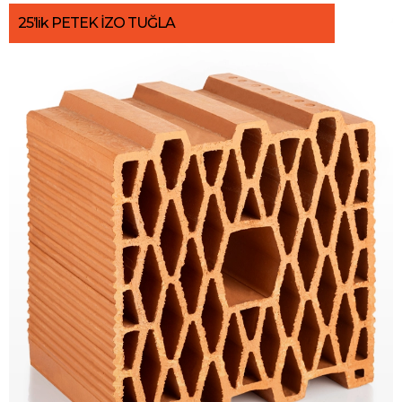
25’lik PETEK İZO TUĞLA