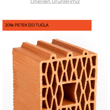
Önerilen Ürünlerimiz
20’lik PETEK İZO TUĞLA