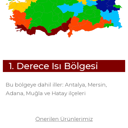
1
.
D
e
r
e
c
e
I
s
ı
B
ö
l
g
e
s
i
Bu bölgeye dahil iller: Antalya, Mersin,
Adana, Muğla ve Hatay ilçeleri
Önerilen Ürünlerimiz