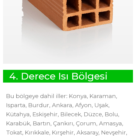
4
.
D
e
r
e
c
e
I
s
ı
B
ö
l
g
e
s
i
Bu bölgeye dahil iller: Konya, Karaman,
Isparta, Burdur, Ankara, Afyon, Uşak,
Kütahya, Eskişehir, Bilecek, Düzce, Bolu,
Karabük, Bartın, Çankırı, Çorum, Amasya,
Tokat, Kırıkkale, Kırşehir, Aksaray, Nevşehir,