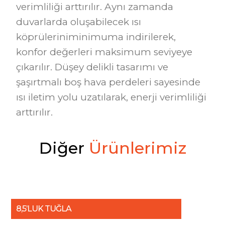
verimliliği arttırılır. Aynı zamanda
duvarlarda oluşabilecek ısı
köprüleriniminimuma indirilerek,
konfor değerleri maksimum seviyeye
çıkarılır. Düşey delikli tasarımı ve
şaşırtmalı boş hava perdeleri sayesinde
ısı iletim yolu uzatılarak, enerji verimliliği
arttırılır.
D
i
ğ
e
r
Ü
r
ü
n
l
e
r
i
m
i
z
8,5’LUK TUĞLA