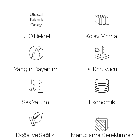
U
l
u
s
al
T
e
k
n
i
k
O
n
a
y
UTO Belgeli
Kolay Montaj
Yangın Dayanımı
Isı Koruyucu
Ses Yalıtımı
Ekonomik
Mantolama Gerektirmez
Doğal ve Sağlıklı