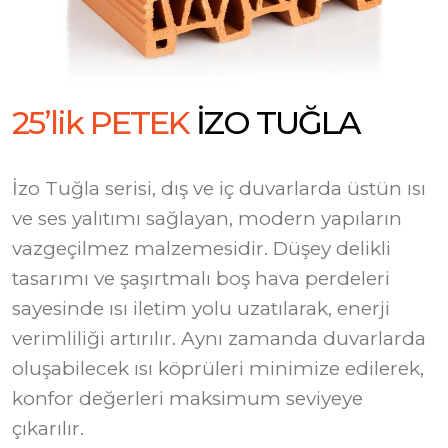
2
5
’
l
i
k
P
E
T
E
K
İ
Z
O
T
U
Ğ
L
A
İzo Tuğla serisi, dış ve iç duvarlarda üstün ısı
ve ses yalıtımı sağlayan, modern yapıların
vazgeçilmez malzemesidir. Düşey delikli
tasarımı ve şaşırtmalı boş hava perdeleri
sayesinde ısı iletim yolu uzatılarak, enerji
verimliliği artırılır. Aynı zamanda duvarlarda
oluşabilecek ısı köprüleri minimize edilerek,
konfor değerleri maksimum seviyeye
çıkarılır.