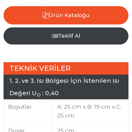
Ürün Kataloğu
Teklif Al
T
E
K
N
İ
K
V
E
R
İ
L
E
R
1
.
2
.
v
e
3
.
I
s
ı
B
ö
l
g
e
s
i
İ
ç
i
n
İ
s
t
e
n
i
l
e
n
I
s
ı
D
e
ğ
e
r
i
U
:
0
,
4
0
D
Boyutlar
A: 25 cm x B: 19 cm x C:
25 cm
Duvar
25 cm