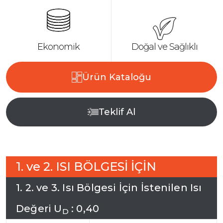
Doğal ve Sağlıklı
Ekonomik
Ürün Kataloğu
Teklif Al
1
.
v
e
2
.
I
S
I
B
Ö
L
G
E
S
İ
İ
Ç
İ
N
1
.
2
.
v
e
3
.
I
s
ı
B
ö
l
g
e
s
i
İ
ç
i
n
İ
s
t
e
n
i
l
e
n
I
s
ı
D
e
ğ
e
r
i
U
:
0
,
4
0
D