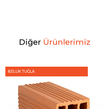
D
i
ğ
e
r
Ü
r
ü
n
l
e
r
i
m
i
z
8,5’LUK TUĞLA