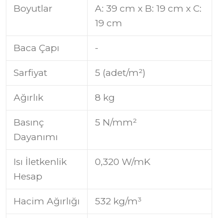
Boyutlar
A: 39 cm x B: 19 cm x C:
19 cm
Baca Çapı
-
Sarfiyat
5 (adet/m²)
Ağırlık
8 kg
Basınç
5 N/mm²
Dayanımı
Isı İletkenlik
0,320 W/mK
Hesap
Hacim Ağırlığı
532 kg/m³