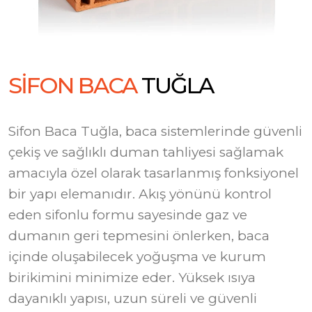
S
İ
F
O
N
B
A
C
A
T
U
Ğ
L
A
Sifon Baca Tuğla, baca sistemlerinde güvenli
çekiş ve sağlıklı duman tahliyesi sağlamak
amacıyla özel olarak tasarlanmış fonksiyonel
bir yapı elemanıdır. Akış yönünü kontrol
eden sifonlu formu sayesinde gaz ve
dumanın geri tepmesini önlerken, baca
içinde oluşabilecek yoğuşma ve kurum
birikimini minimize eder. Yüksek ısıya
dayanıklı yapısı, uzun süreli ve güvenli