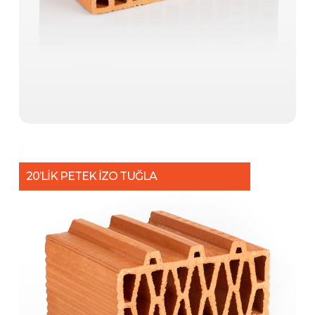
20’LİK PETEK İZO TUĞLA