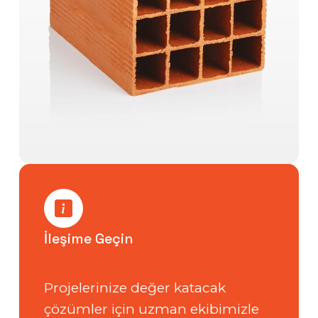
İleşime Geçin
Projelerinize değer katacak
çözümler için uzman ekibimizle