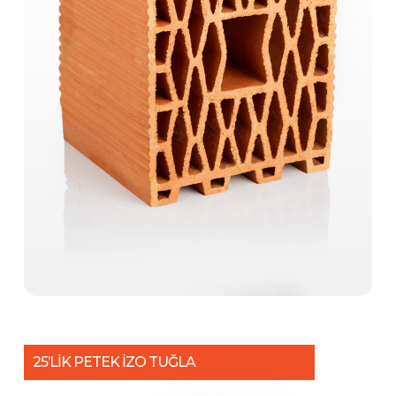
25’LİK PETEK İZO TUĞLA