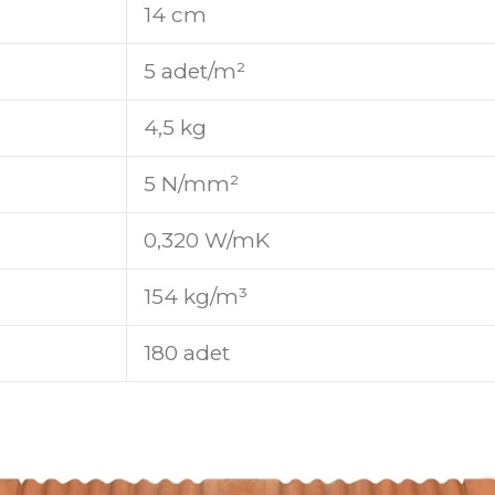
14 cm
5 adet/m²
4,5 kg
5 N/mm²
0,320 W/mK
154 kg/m³
180 adet