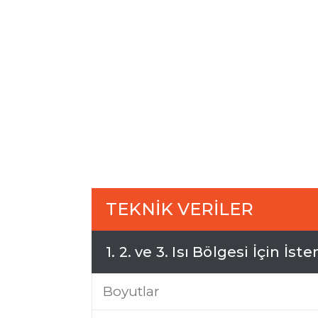
T
E
K
N
İ
K
V
E
R
İ
L
E
R
1
.
2
.
v
e
3
.
I
s
ı
B
ö
l
g
e
s
i
İ
ç
i
n
İ
s
t
e
Boyutlar