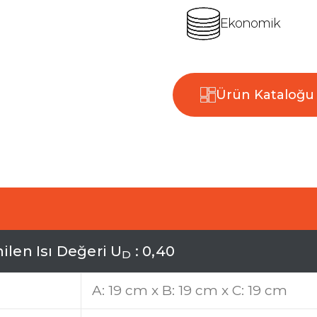
Ekonomik
Ürün Kataloğu
n
i
l
e
n
I
s
ı
D
e
ğ
e
r
i
U
:
0
,
4
0
D
A: 19 cm x B: 19 cm x C: 19 cm