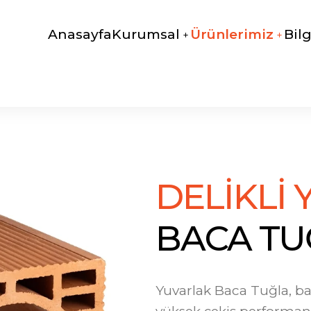
Anasayfa
Kurumsal
Ürünlerimiz
Bil
D
E
L
İ
K
L
İ
B
A
C
A
T
U
Yuvarlak Baca Tuğla, ba