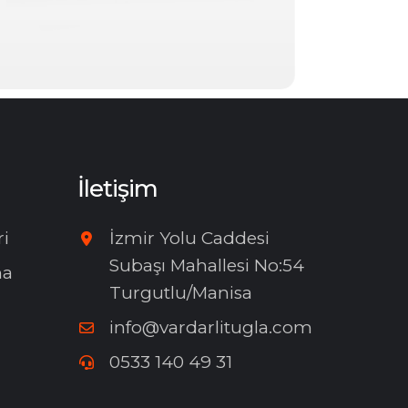
İletişim
ri
İzmir Yolu Caddesi
Subaşı Mahallesi No:54
ma
Turgutlu/Manisa
info@vardarlitugla.com
0533 140 49 31