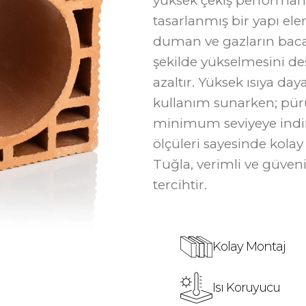
yüksek çekiş performan
tasarlanmış bir yapı el
duman ve gazların baca 
şekilde yükselmesini de
azaltır. Yüksek ısıya da
kullanım sunarken; pürü
minimum seviyeye indirir
ölçüleri sayesinde kola
Tuğla, verimli ve güveni
tercihtir.
Kolay Montaj
Isı Koruyucu