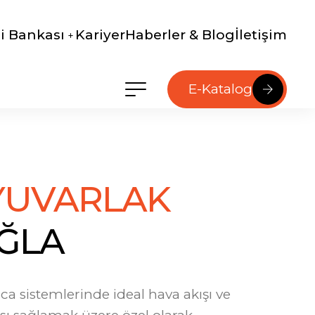
gi Bankası
Kariyer
Haberler & Blog
İletişim
E-Katalog
Y
U
V
A
R
L
A
K
Ğ
L
A
ca sistemlerinde ideal hava akışı ve