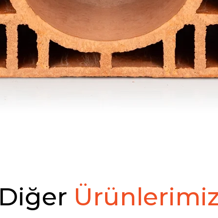
D
i
ğ
e
r
Ü
r
ü
n
l
e
r
i
m
i