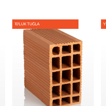
10’LUK TUĞLA
Y